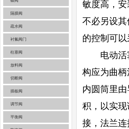
蝶阀
敏度高，安
隔膜阀
不必另设其
疏水阀
的控制可以
衬氟阀门
柱塞阀
电动活塞
放料阀
构应为曲柄
切断阀
内圆筒里由
插板阀
积，以实现
调节阀
平衡阀
接，法兰连