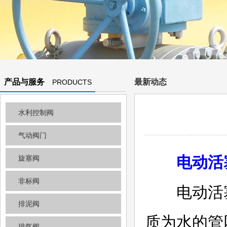
产品与服务
最新动态
PRODUCTS
AND
水利控制阀
SERVICES
气动阀门
电动活
旋塞阀
非标阀
电动活塞
排泥阀
质为水的管
排气阀