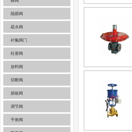
蝶阀
隔膜阀
疏水阀
衬氟阀门
柱塞阀
放料阀
切断阀
插板阀
调节阀
平衡阀