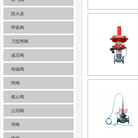
阻火器
呼吸阀
刀型闸阀
减压阀
电磁阀
闸阀
截止阀
止回阀
球阀