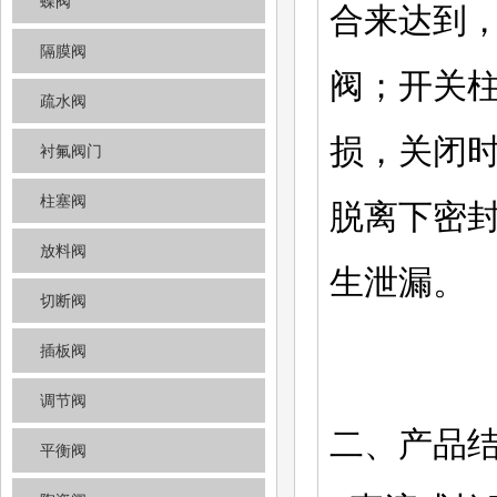
蝶阀
合来达到
隔膜阀
阀；开关
疏水阀
损，关闭
衬氟阀门
柱塞阀
脱离下密
放料阀
生泄漏。
切断阀
插板阀
调节阀
二、产品
平衡阀