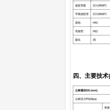
波纹管套
1Cr18Ni9Ti
平衡波纹管
1Cr18Ni9Ti
温包
H62
毛细管
H62
接头
35
四、主要技术
公称通径DN (mm)
公称压力PN(Mpa)
单座