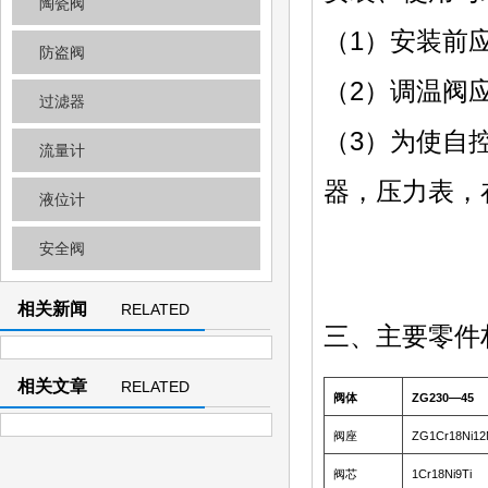
陶瓷阀
（1）安装前
防盗阀
（2）调温阀
过滤器
（3）为使自
流量计
器，压力表，
液位计
安全阀
相关新闻
RELATED
三、主要零件
NEWS
相关文章
RELATED
阀体
ZG230—45
ARTICLE
阀座
ZG1Cr18Ni12
阀芯
1Cr18Ni9Ti