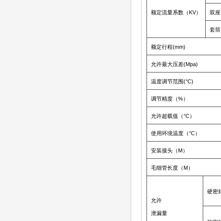
额定流量系数（KV）
双座
套筒
额定行程(mm)
允许最大压差(Mpa)
温度调节范围(°C)
调节精度（%）
允许超载值（°C）
使用环境温度（°C）
安装接头（M）
毛细管长度（M）
硬密封
允许
泄漏量