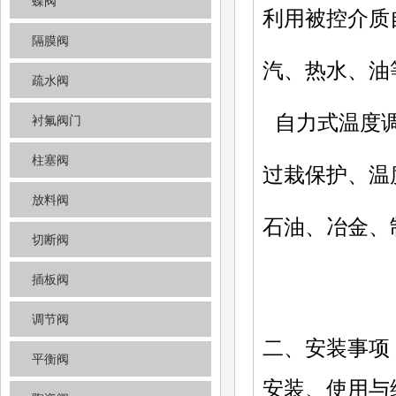
蝶阀
利用被控介质
隔膜阀
汽、热水、油
疏水阀
自力式温度调
衬氟阀门
柱塞阀
过栽保护、温
放料阀
石油、冶金、
切断阀
插板阀
调节阀
二、安装事项
平衡阀
安装、使用与