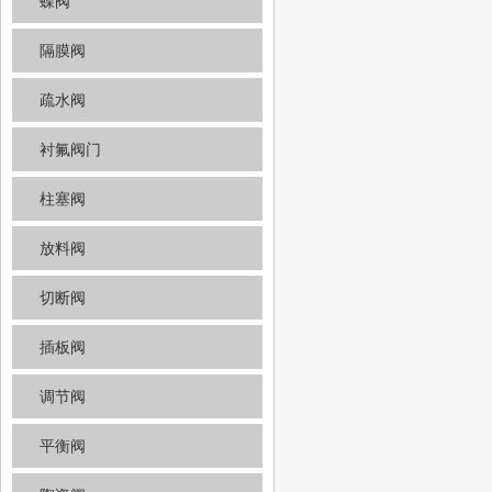
蝶阀
隔膜阀
疏水阀
衬氟阀门
柱塞阀
放料阀
切断阀
插板阀
调节阀
平衡阀