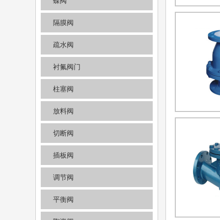
蝶阀
隔膜阀
疏水阀
衬氟阀门
柱塞阀
放料阀
切断阀
插板阀
调节阀
平衡阀